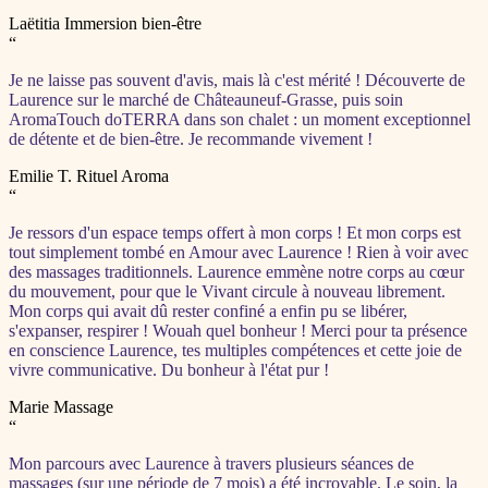
Laëtitia
Immersion bien-être
“
Je ne laisse pas souvent d'avis, mais là c'est mérité ! Découverte de
Laurence sur le marché de Châteauneuf-Grasse, puis soin
AromaTouch doTERRA dans son chalet : un moment exceptionnel
de détente et de bien-être. Je recommande vivement !
Emilie T.
Rituel Aroma
“
Je ressors d'un espace temps offert à mon corps ! Et mon corps est
tout simplement tombé en Amour avec Laurence ! Rien à voir avec
des massages traditionnels. Laurence emmène notre corps au cœur
du mouvement, pour que le Vivant circule à nouveau librement.
Mon corps qui avait dû rester confiné a enfin pu se libérer,
s'expanser, respirer ! Wouah quel bonheur ! Merci pour ta présence
en conscience Laurence, tes multiples compétences et cette joie de
vivre communicative. Du bonheur à l'état pur !
Marie
Massage
“
Mon parcours avec Laurence à travers plusieurs séances de
massages (sur une période de 7 mois) a été incroyable. Le soin, la