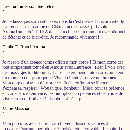
Laëtitia
Immersion bien-être
“
Je ne laisse pas souvent d'avis, mais là c'est mérité ! Découverte de
Laurence sur le marché de Châteauneuf-Grasse, puis soin
AromaTouch doTERRA dans son chalet : un moment exceptionnel
de détente et de bien-être. Je recommande vivement !
Emilie T.
Rituel Aroma
“
Je ressors d'un espace temps offert à mon corps ! Et mon corps est
tout simplement tombé en Amour avec Laurence ! Rien à voir avec
des massages traditionnels. Laurence emmène notre corps au cœur
du mouvement, pour que le Vivant circule à nouveau librement.
Mon corps qui avait dû rester confiné a enfin pu se libérer,
s'expanser, respirer ! Wouah quel bonheur ! Merci pour ta présence
en conscience Laurence, tes multiples compétences et cette joie de
vivre communicative. Du bonheur à l'état pur !
Marie
Massage
“
Mon parcours avec Laurence à travers plusieurs séances de
massages (sur une période de 7 mois) a été incroyable. Le soin, la