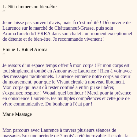
Laëtitia
Immersion bien-être
“
Je ne laisse pas souvent d'avis, mais là c'est mérité ! Découverte de
Laurence sur le marché de Châteauneuf-Grasse, puis soin
AromaTouch doTERRA dans son chalet : un moment exceptionnel
de détente et de bien-être. Je recommande vivement !
Emilie T.
Rituel Aroma
“
Je ressors d'un espace temps offert à mon corps ! Et mon corps est
tout simplement tombé en Amour avec Laurence ! Rien à voir avec
des massages traditionnels. Laurence emmène notre corps au cœur
du mouvement, pour que le Vivant circule à nouveau librement.
Mon corps qui avait dû rester confiné a enfin pu se libérer,
s'expanser, respirer ! Wouah quel bonheur ! Merci pour ta présence
en conscience Laurence, tes multiples compétences et cette joie de
vivre communicative. Du bonheur à l'état pur !
Marie
Massage
“
Mon parcours avec Laurence à travers plusieurs séances de
massages (sur une période de 7 mois) a été incroyable. Le soin, la